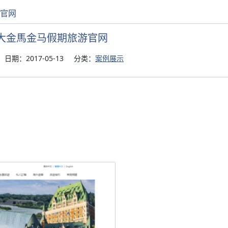
官网
大金馬金马假期旅游官网
日期：2017-05-13
分类：
案例展示