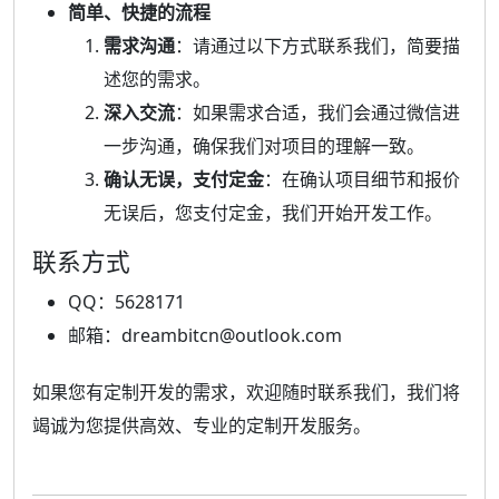
简单、快捷的流程
需求沟通
：请通过以下方式联系我们，简要描
述您的需求。
深入交流
：如果需求合适，我们会通过微信进
一步沟通，确保我们对项目的理解一致。
确认无误，支付定金
：在确认项目细节和报价
无误后，您支付定金，我们开始开发工作。
联系方式
QQ：5628171
邮箱：
dreambitcn@outlook.com
如果您有定制开发的需求，欢迎随时联系我们，我们将
竭诚为您提供高效、专业的定制开发服务。